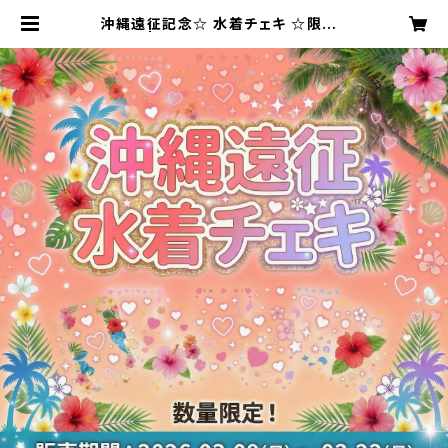
沖縄遠征記念☆ 水着チェキ ☆限定2
0枚 | Chimo official SHOP