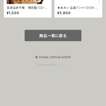
音速生徒手帳 限定盤（CD・D
★あおい 生誕Tシャツ2026 ★
VD）
締め切り8/16(日)
¥1,500
¥3,800
商品一覧に戻る
© Chimo official SHOP
Powered by