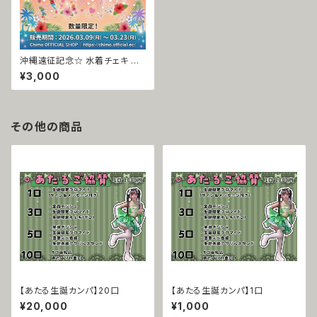
沖縄遠征記念☆ 水着チェキ ☆
限定20枚
¥3,000
その他の商品
【あたる生誕カンパ】20口
【あたる生誕カンパ】1口
¥20,000
¥1,000