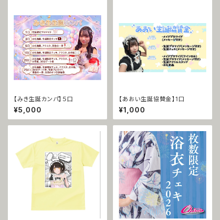
【みき生誕カンパ】５口
【あおい生誕協賛金】1口
¥5,000
¥1,000