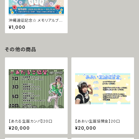
沖縄遠征記念☆ メモリアルブロ
マイド ☆
¥1,000
その他の商品
【あたる生誕カンパ】20口
【あおい生誕協賛金】20口
¥20,000
¥20,000