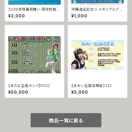
2026年残暑見舞い 限定枚数
沖縄遠征記念☆ メモリアルブロ
※7/31(金)締切
マイド ☆
¥2,000
¥1,000
【あたる生誕カンパ】50口
【あおい生誕協賛金】3口
¥50,000
¥3,000
商品一覧に戻る