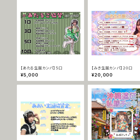
【あたる生誕カンパ】５口
【みき生誕カンパ】２０口
¥5,000
¥20,000